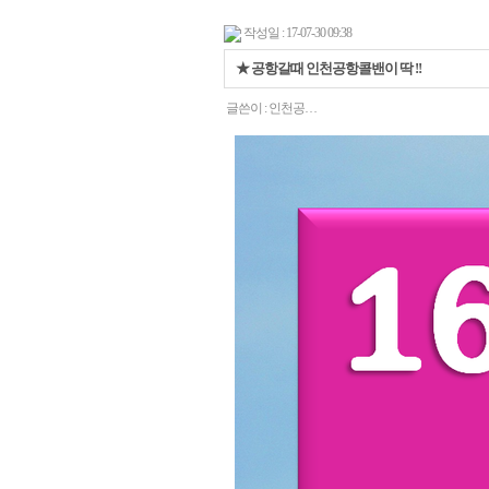
작성일 : 17-07-30 09:38
★ 공항갈때 인천공항콜밴이 딱 !!
글쓴이 :
인천공…