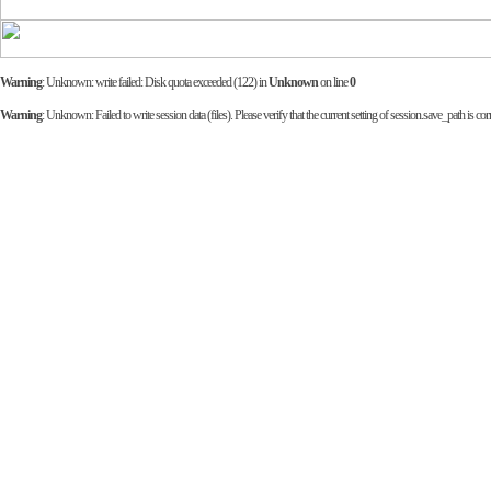
Warning
: Unknown: write failed: Disk quota exceeded (122) in
Unknown
on line
0
Warning
: Unknown: Failed to write session data (files). Please verify that the current setting of session.save_path is corr