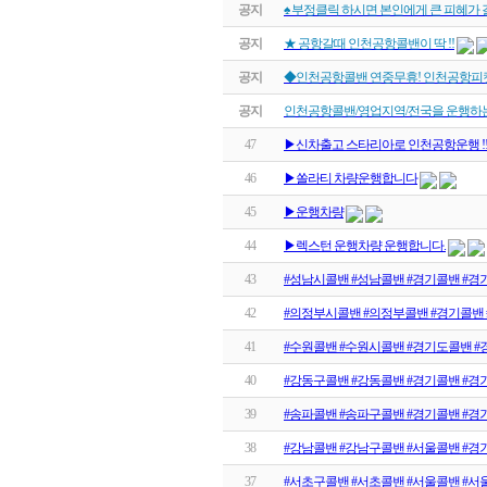
공지
♠ 부정클릭 하시면 본인에게 큰 피혜가 
공지
★ 공항갈때 인천공항콜밴이 딱 !!
공지
◆인천공항콜밴 연중무휴! 인천공항피
공지
인천공항콜밴/영업지역/전국을 운행하
47
▶신차출고 스타리아로 인천공항운행 !
46
▶쏠라티 차량운행합니다
45
▶운행차량
44
▶렉스턴 운행차량 운행합니다.
43
#성남시콜밴 #성남콜밴 #경기콜밴 #경
42
#의정부시콜밴 #의정부콜밴 #경기콜밴
41
#수원콜밴 #수원시콜밴 #경기도콜밴 #
40
#강동구콜밴 #강동콜밴 #경기콜밴 #경
39
#송파콜밴 #송파구콜밴 #경기콜밴 #경
38
#강남콜밴 #강남구콜밴 #서울콜밴 #경
37
#서초구콜밴 #서초콜밴 #서울콜밴 #서