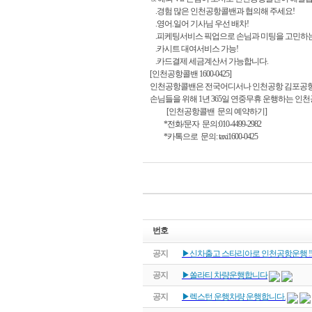
.경험 많은 인천공항콜밴과 협의해 주세요!
.영어.일어 기사님 우선 배차!
.피케팅서비스 픽업으로 손님과 미팅을 고민하
.카시트 대여서비스 가능!
.카드결제 세금계산서 가능합니다.
[인천공항콜밴 1600-0425]
인천공항콜밴은 전국어디서나 인천공항 김포공
손님들을 위해 1년 365일 연중무휴 운행하는 인
[인천공항콜밴 문의 예약하기]
*전화/문자 문의:010-4499-2982
*카톡으로 문의: taxi1600-0425
번호
공지
▶신차출고 스타리아로 인천공항운행 !
공지
▶쏠라티 차량운행합니다
공지
▶렉스턴 운행차량 운행합니다.