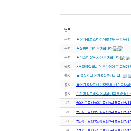
번호
공지
▶신차출고 스타리아로 인천공항운행 !
공지
▶쏠라티 차량운행합니다
공지
▶렉스턴 운행차량 운행합니다.
공지
♠ 부정클릭 하시면 본인에게 큰 피혜가 
공지
★ 공항갈때 인천공항콜밴이 딱 !!
공지
◆인천공항콜밴 연중무휴! 인천공항피
공지
인천공항콜밴/영업지역/전국을 운행하
27
#은평구콜밴 #은평콜밴 #서울콜밴 #서
26
#노원구콜밴 #노원콜밴 #서울콜밴 #
25
#도봉구콜밴 #도봉콜밴 #서울콜밴 #경
24
#강북구콜밴 #강북콜밴 #서울콜밴 #경