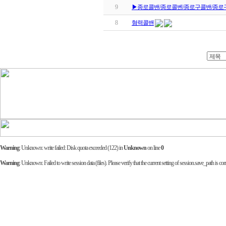
9
▶종로콜밴/종로콜벤/종로구콜밴/종로
8
혐력콜밴
Warning
: Unknown: write failed: Disk quota exceeded (122) in
Unknown
on line
0
Warning
: Unknown: Failed to write session data (files). Please verify that the current setting of session.save_path is corr