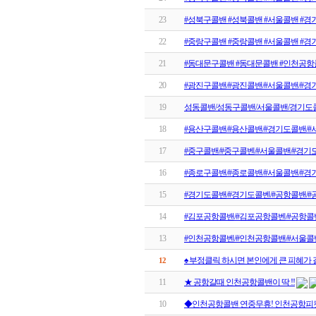
23
#성북구콜밴 #성북콜밴 #서울콜밴 #
22
#중랑구콜밴 #중랑콜밴 #서울콜밴 #경
21
#동대문구콜밴 #동대문콜밴 #인천공항
20
#광진구콜밴/#광진콜밴/#서울콜밴/#
19
성동콜밴/성동구콜밴/서울콜밴/경기도
18
#용산구콜밴/#용산콜밴/#경기도콜밴/#
17
#중구콜밴/#중구콜벤/#서울콜밴/#경
16
#종로구콜밴/#종로콜밴/#서울콜밴/#
15
#경기도콜밴/#경기도콜벤/#공항콜밴/#
14
#김포공항콜밴/#김포공항콜벤/#공항콜
13
#인천공항콜벤/#인천공항콜밴/#서울콜
♠ 부정클릭 하시면 본인에게 큰 피혜가 
12
11
★ 공항갈때 인천공항콜밴이 딱 !!
10
◆인천공항콜밴 연중무휴! 인천공항피