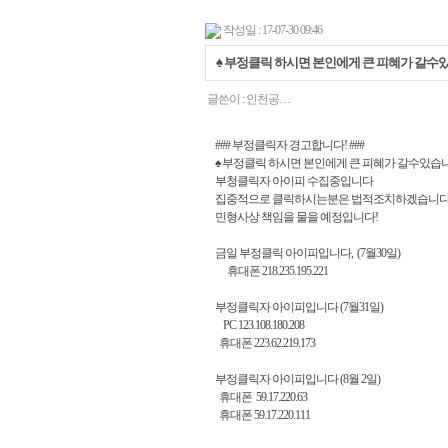
작성일 : 17-07-30 09:46
♠ 부정클릭 하시면 본인에게 큰 피혜가 갈수있
글쓴이 :
인천공…
### 부정클릭자 경고합니다! ###
♠ 부정클릭 하시면 본인에게 큰 피혜가 갈수있습니
부청클릭자 아이피 수집중입니다
집중적으로 클릭하시는분은 법적조치하겠습니다
민형사상 책임을 물을 예정입니다!
금일 부정클릭 아이피입니다, (7월30일)
휴대폰 218.235.195.221
부정클릭자 아이피입니다 (7월31일)
PC 123.108.180.208
휴대폰 223.62.219.173
부정클릭자 아이피입니다 (8월 2일)
휴대폰 59.17.220.63
휴대폰 59.17.220.111