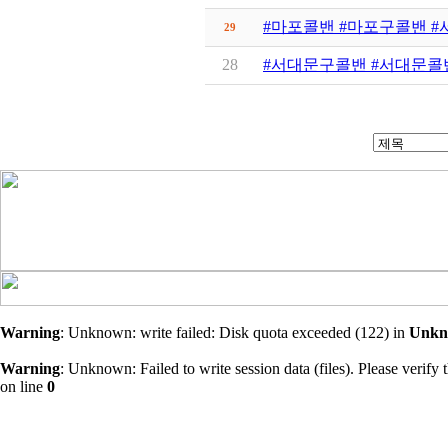
#마포콜밴 #마포구콜밴 #
29
28
#서대문구콜밴 #서대문콜밴
Warning
: Unknown: write failed: Disk quota exceeded (122) in
Unkn
Warning
: Unknown: Failed to write session data (files). Please verify t
on line
0