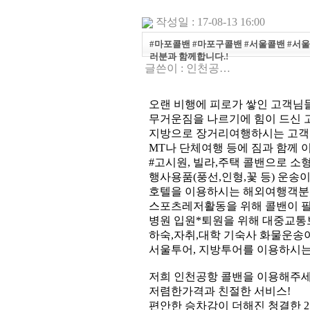
작성일 : 17-08-13 16:00
#마포콜밴 #마포구콜밴 #서울콜밴 #서울
러분과 함께합니다.!
글쓴이 :
인천공…
오랜 비행에 피로가 쌓인 고객님들
무거운짐을 나르기에 힘이 드신 
지방으로 장거리여행하시는 고객
MT나 단체여행 등에 짐과 함께
#고시원, 빌라,주택 콜밴으로 소
행사용품(풍선,인형,꽃 등) 운송
호텔을 이용하시는 해외여행객분
스포츠레저활동을 위해 콜밴이 
병원 입원*퇴원을 위해 대중교통
하숙,자취,대학 기숙사 화물운송
서울투어, 지방투어를 이용하시
저희 인천공항 콜밴을 이용해주세
저렴한가격과 친절한 서비스!
편안한 승차감이 더해진 청결한 2