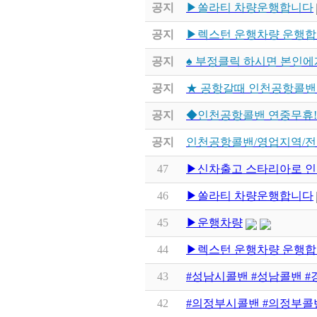
공지
▶쏠라티 차량운행합니다
공지
▶렉스턴 운행차량 운행합
공지
♠ 부정클릭 하시면 본인에
공지
★ 공항갈때 인천공항콜밴이 
공지
◆인천공항콜밴 연중무휴!
공지
인천공항콜밴/영업지역/전
47
▶신차출고 스타리아로 인
46
▶쏠라티 차량운행합니다
45
▶운행차량
44
▶렉스턴 운행차량 운행합
43
#성남시콜밴 #성남콜밴 #
42
#의정부시콜밴 #의정부콜