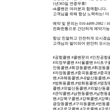
1년365일 연중무휴!
ok콜밴은 여러분과 함께합니다.
고객님을 위해 항상 노력하는! 더
예약 및 문의는 010-4499-2982 / 16
전화한통으로 간단하게 예약가능
항상 친절하고 안전하게 모시겠습
고객님의 발이되어 편안히 모시는
#공항콜밴 #콜밴문의 #인천공항
#의정부콜밴 #서울콜밴 #서초구콜밴 #
안동콜밴,#휘경동콜밴,#휘경동콜
#자양동콜벤,#중곡동콜밴,#중곡
벤,#과해동콜벤,#내발산동콜밴,
#방화동콜밴,#방화동콜벤,#염창
콜벤,#외발산동콜밴,#외발산동콜
#관악콜밴,#남현동콜밴,#남현동
밴,#강북구콜벤,#강북콜벤,#강북
광장동콜벤,#구의동콜밴,#번동콜
밴,#구로구콜벤,#구로콜밴,#구