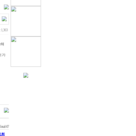
 1,363
송해
 가
Total 47
조회