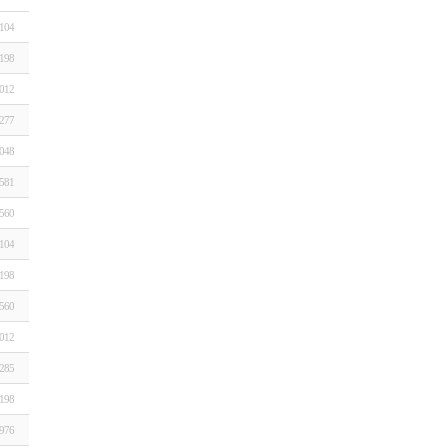
104
198
012
277
048
581
560
104
198
560
012
285
198
976