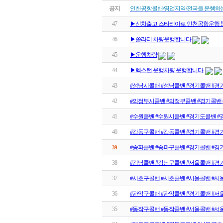
공지
인천공항콜밴/영업지역/전국을 운행하
47
▶신차출고 스타리아로 인천공항운행 !
46
▶쏠라티 차량운행합니다
45
▶운행차량
44
▶렉스턴 운행차량 운행합니다.
43
#성남시콜밴 #성남콜밴 #경기콜밴 #경
42
#의정부시콜밴 #의정부콜밴 #경기콜밴
41
#수원콜밴 #수원시콜밴 #경기도콜밴 #
40
#강동구콜밴 #강동콜밴 #경기콜밴 #경
#송파콜밴 #송파구콜밴 #경기콜밴 #경
39
38
#강남콜밴 #강남구콜밴 #서울콜밴 #경
37
#서초구콜밴 #서초콜밴 #서울콜밴 #서
36
#관악구콜밴 #관악콜밴 #경기콜밴 #서
35
#동작구콜밴 #동작콜밴 #서울콜밴 #서