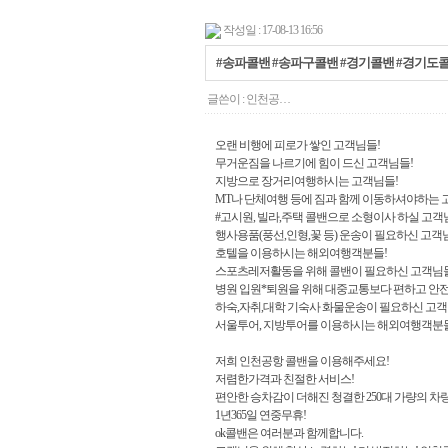
작성일 : 17-08-13 16:56
#송파콜밴 #송파구콜밴 #경기콜밴 #경기도
글쓴이 :
인천공…
오랜 비행에 피로가 쌓인 고객님들!
무거운짐을 나르기에 힘이 드신 고객님들!
지방으로 장거리여행하시는 고객님들!
MT나 단체여행 등에 짐과 함께 이동하셔야하는 
#고시원, 빌라,주택 콜밴으로 소형이사 하실 고객
행사용품(풍선,인형,꽃 등) 운송이 필요하신 고객
호텔을 이용하시는 해외여행객분들!
스포츠레저활동을 위해 콜밴이 필요하신 고객님들
병원 입원*퇴원을 위해 대중교통보다 편하고 안전
하숙,자취,대학 기숙사 화물운송이 필요하신 고객
서울투어, 지방투어를 이용하시는 해외여행객분들
저희 인천공항 콜밴을 이용해주세요!
저렴한가격과 친절한 서비스!
편안한 승차감이 더해진 청결한 250대 가량의 차
1년365일 연중무휴!
ok콜밴은 여러분과 함께합니다.