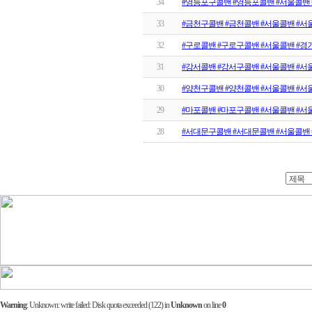
34
#영등포구콜밴 #영등포콜밴 #서울콜밴 
33
#금천구콜밴 #금천콜밴 #서울콜밴 #서
32
#구로콜밴 #구로구콜밴 #서울콜밴 #경
31
#강서콜밴 #강서구콜밴 #서울콜밴 #서
30
#양천구콜밴 #양천콜밴 #서울콜밴 #서
29
#마포콜밴 #마포구콜밴 #서울콜밴 #서
28
#서대문구콜밴 #서대문콜밴 #서울콜밴 
Warning
: Unknown: write failed: Disk quota exceeded (122) in
Unknown
on line
0