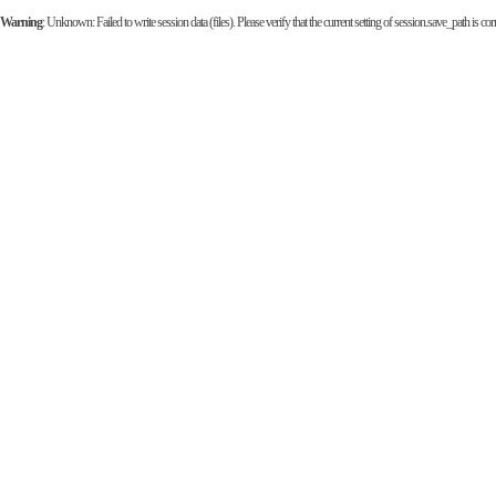
Warning
: Unknown: Failed to write session data (files). Please verify that the current setting of session.save_path is corr