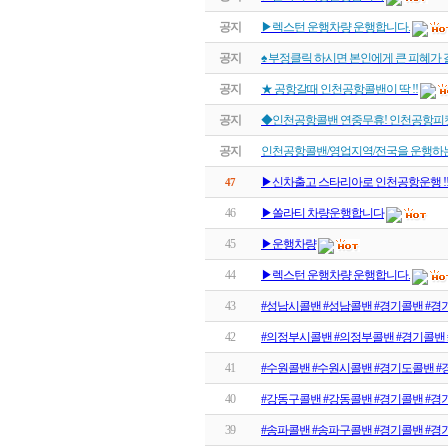
공지
▶렉스턴 운행차량 운행합니다.
공지
♠ 부정클릭 하시면 본인에게 큰 피혜가 
공지
★ 공항갈때 인천공항콜밴이 딱 !!
공지
◆인천공항콜밴 연중무휴! 인천공항피
공지
인천공항콜밴/영업지역/전국을 운행하
▶신차출고 스타리아로 인천공항운행 !
47
46
▶쏠라티 차량운행합니다
45
▶운행차량
44
▶렉스턴 운행차량 운행합니다.
43
#성남시콜밴 #성남콜밴 #경기콜밴 #경
42
#의정부시콜밴 #의정부콜밴 #경기콜밴
41
#수원콜밴 #수원시콜밴 #경기도콜밴 #
40
#강동구콜밴 #강동콜밴 #경기콜밴 #경
39
#송파콜밴 #송파구콜밴 #경기콜밴 #경