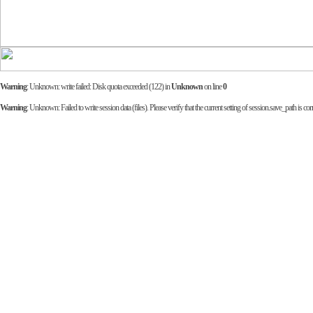
Warning
: Unknown: write failed: Disk quota exceeded (122) in
Unknown
on line
0
Warning
: Unknown: Failed to write session data (files). Please verify that the current setting of session.save_path is corr